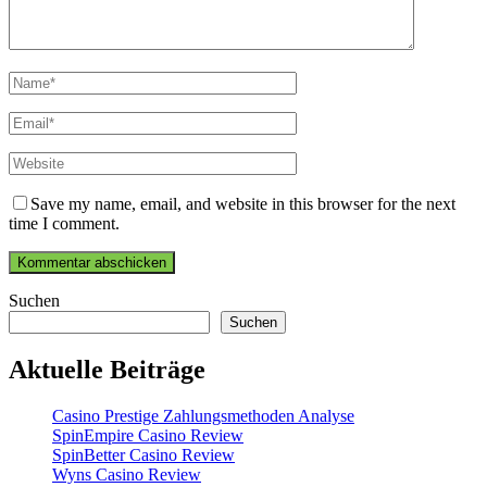
Save my name, email, and website in this browser for the next
time I comment.
Suchen
Suchen
Aktuelle Beiträge
Casino Prestige Zahlungsmethoden Analyse
SpinEmpire Casino Review
SpinBetter Casino Review
Wyns Casino Review