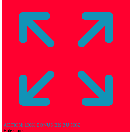
AKTION: 100% BONUS BIS ZU 500€
Rate Game