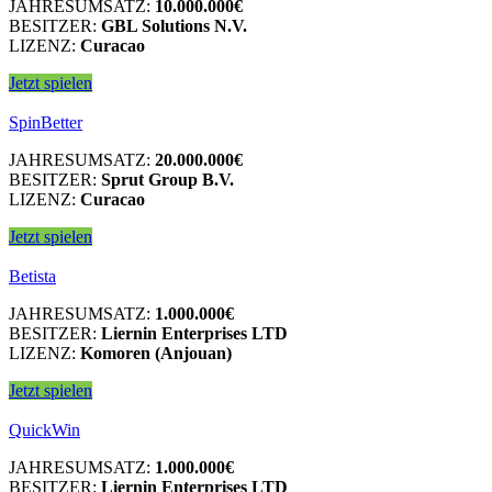
JAHRESUMSATZ:
10.000.000€
BESITZER:
GBL Solutions N.V.
LIZENZ:
Curacao
Jetzt spielen
SpinBetter
JAHRESUMSATZ:
20.000.000€
BESITZER:
Sprut Group B.V.
LIZENZ:
Curacao
Jetzt spielen
Betista
JAHRESUMSATZ:
1.000.000€
BESITZER:
Liernin Enterprises LTD
LIZENZ:
Komoren (Anjouan)
Jetzt spielen
QuickWin
JAHRESUMSATZ:
1.000.000€
BESITZER:
Liernin Enterprises LTD