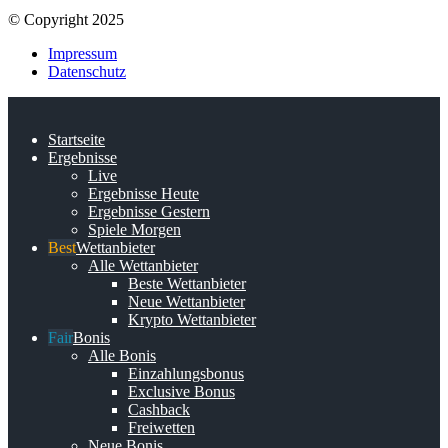
© Copyright 2025
Impressum
Datenschutz
Startseite
Ergebnisse
Live
Ergebnisse Heute
Ergebnisse Gestern
Spiele Morgen
Wettanbieter
Alle Wettanbieter
Beste Wettanbieter
Neue Wettanbieter
Krypto Wettanbieter
Bonis
Alle Bonis
Einzahlungsbonus
Exclusive Bonus
Cashback
Freiwetten
Neue Bonis