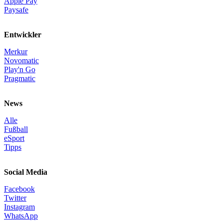
Apple Pay
Paysafe
Entwickler
Merkur
Novomatic
Play'n Go
Pragmatic
News
Alle
Fußball
eSport
Tipps
Social Media
Facebook
Twitter
Instagram
WhatsApp