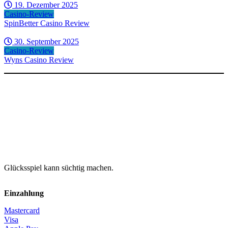
19. Dezember 2025
Casino-Review
SpinBetter Casino Review
30. September 2025
Casino-Review
Wyns Casino Review
Glücksspiel kann süchtig machen.
Einzahlung
Mastercard
Visa