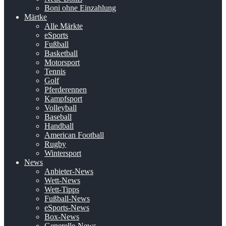
Boni ohne Einzahlung
Märtke
Alle Märkte
eSports
Fußball
Basketball
Motorsport
Tennis
Golf
Pferderennen
Kampfsport
Volleyball
Baseball
Handball
American Football
Rugby
Wintersport
News
Anbieter-News
Wett-News
Wett-Tipps
Fußball-News
eSports-News
Box-News
Generelle-News