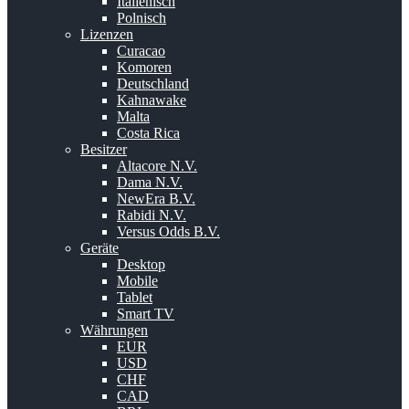
Italienisch
Polnisch
Lizenzen
Curacao
Komoren
Deutschland
Kahnawake
Malta
Costa Rica
Besitzer
Altacore N.V.
Dama N.V.
NewEra B.V.
Rabidi N.V.
Versus Odds B.V.
Geräte
Desktop
Mobile
Tablet
Smart TV
Währungen
EUR
USD
CHF
CAD