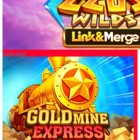
Demo Spiel