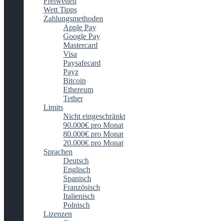
Freiwetten
Wett Tipps
Zahlungsmethoden
Apple Pay
Google Pay
Mastercard
Visa
Paysafecard
Payz
Bitcoin
Ethereum
Tether
Limits
Nicht eingeschränkt
90.000€ pro Monat
80.000€ pro Monat
20.000€ pro Monat
Sprachen
Deutsch
Englisch
Spanisch
Französisch
Italienisch
Polnisch
Lizenzen