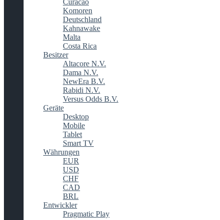
Curacao
Komoren
Deutschland
Kahnawake
Malta
Costa Rica
Besitzer
Altacore N.V.
Dama N.V.
NewEra B.V.
Rabidi N.V.
Versus Odds B.V.
Geräte
Desktop
Mobile
Tablet
Smart TV
Währungen
EUR
USD
CHF
CAD
BRL
Entwickler
Pragmatic Play