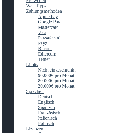
Freiwetten
Wett Tipps
Zahlungsmethoden
Apple Pay
Google Pay
Mastercard
Visa
Paysafecard
Payz
Bitcoin
Ethereum
Tether
Limits
Nicht eingeschränkt
90.000€ pro Monat
80.000€ pro Monat
20.000€ pro Monat
Sprachen
Deutsch
Englisch
Spanisch
Französisch
Italienisch
Polnisch
Lizenzen