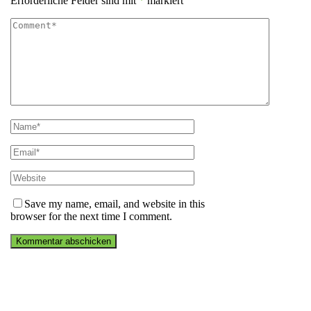
Erforderliche Felder sind mit
*
markiert
Save my name, email, and website in this
browser for the next time I comment.