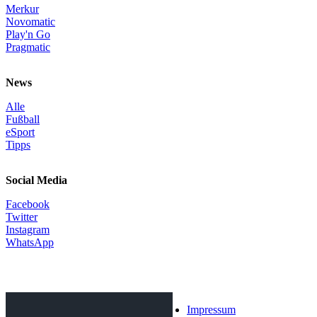
Merkur
Novomatic
Play'n Go
Pragmatic
News
Alle
Fußball
eSport
Tipps
Social Media
Facebook
Twitter
Instagram
WhatsApp
© Copyright 2025
Impressum