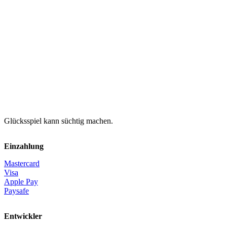
Glücksspiel kann süchtig machen.
Einzahlung
Mastercard
Visa
Apple Pay
Paysafe
Entwickler