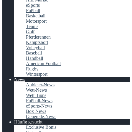
eSports
Fußball
Basketball
Motorsport
Tennis
Golf
Pferderennen
Kampfsport
Volleyball
Baseball
Handball
American Football
Rugby
Wintersport
News
Anbieter-News
Wett-News
Wett-Tipps
Fußball-News
eSports-News
Box-News
Generelle-News
Häufig gesucht
Exclusive Bonis